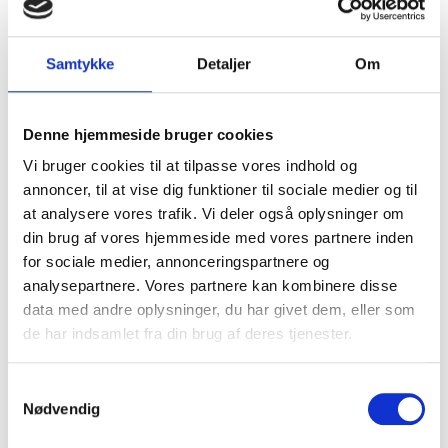
Han Herred Efterskole er ikke kun et sted for træning, det
er et hjem for håndboldentusiaster. Vi inviterer dig til at
blive en del af vores sammenhold, hvor teknikker og
Samtykke
Detaljer
Om
taktikker møder passion og sammenhold.
Denne hjemmeside bruger cookies
Vi bruger cookies til at tilpasse vores indhold og
annoncer, til at vise dig funktioner til sociale medier og til
at analysere vores trafik. Vi deler også oplysninger om
din brug af vores hjemmeside med vores partnere inden
for sociale medier, annonceringspartnere og
analysepartnere. Vores partnere kan kombinere disse
data med andre oplysninger, du har givet dem, eller som
de har indsamlet fra din brug af deres tjenester.
Samtykkevalg
Nødvendig