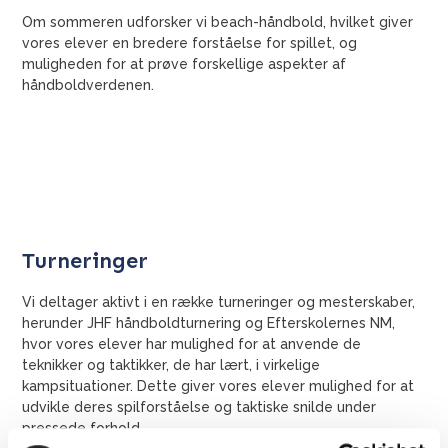
Om sommeren udforsker vi beach-håndbold, hvilket giver
vores elever en bredere forståelse for spillet, og
muligheden for at prøve forskellige aspekter af
håndboldverdenen.
Turneringer
Vi deltager aktivt i en række turneringer og mesterskaber,
herunder JHF håndboldturnering og Efterskolernes NM,
hvor vores elever har mulighed for at anvende de
teknikker og taktikker, de har lært, i virkelige
kampsituationer. Dette giver vores elever mulighed for at
udvikle deres spilforståelse og taktiske snilde under
pressede forhold.