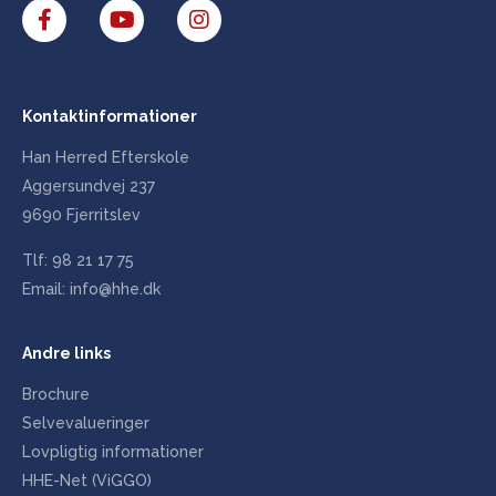
Kontaktinformationer
Han Herred Efterskole
Aggersundvej 237
9690 Fjerritslev
Tlf: 98 21 17 75
Email: info@hhe.dk
Andre links
Brochure
Selvevalueringer
Lovpligtig informationer
HHE-Net (ViGGO)