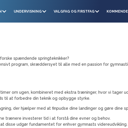
N
UNDERVISNING
VALGFAG OG FIRSTFAG
KOMMENDE
udforske spændende springteknikker?
tensivt program, skræddersyet til alle med en passion for gymnast
e timer om ugen, kombineret med ekstra træninger, hvor vi tager u
s til at forbedre din teknik og opbygge styrke.
agning, der hjælper med at finpudse dine landinger og gøre dine sp
rne trænere investerer tid i at forstå dine evner og behov.
, at disse udgør fundamentet for enhver gymnasts videreudvikling