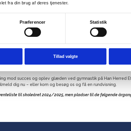
et fra din brug af deres tjenester.
Præferencer
Statistik
Tillad valgte
Besøg Han Herred Efterskole
ing mod succes og oplev glæden ved gymnastik på Han Herred Ef
ilmeld dig nu – eller kom og besøg os og få en rundvisning.
venteliste til skoleåret 2024/2025, men pladser til de følgende årgan