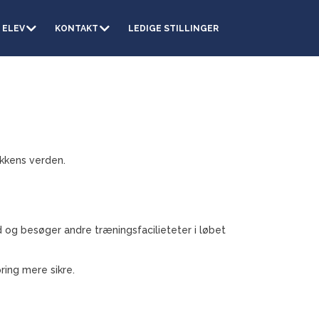
 ELEV
KONTAKT
LEDIGE STILLINGER
ikkens verden.
d og besøger andre træningsfacilieteter i løbet
ring mere sikre.
.